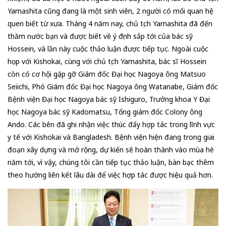
Yamashita cũng đang là một sinh viên, 2 người có mối quan hệ
quen biết từ xưa. Tháng 4 năm nay, chủ tịch Yamashita đã đến
thăm nước bạn và được biết về ý định sắp tới của bác sỹ
Hossein, và lần này cuộc thảo luận được tiếp tục. Ngoài cuộc
họp với Kishokai, cùng với chủ tịch Yamashita, bác sĩ Hossein
còn có cơ hội gặp gỡ Giám đốc Đại học Nagoya ông Matsuo
Seiichi, Phó Giám đốc Đại học Nagoya ông Watanabe, Giám đốc
Bệnh viện Đại học Nagoya bác sỹ Ishiguro, Trưởng khoa Y Đại
học Nagoya bác sỹ Kadomatsu, Tổng giám đốc Colony ông
Ando. Các bên đã ghi nhận việc thúc đẩy hợp tác trong lĩnh vực
y tế với Kishokai và Bangladesh. Bệnh viện hiện đang trong giai
đoạn xây dựng và mở rộng, dự kiến sẽ hoàn thành vào mùa hè
năm tới, vì vậy, chúng tôi cần tiếp tục thảo luận, bàn bạc thêm
theo hướng liên kết lâu dài để việc hợp tác được hiệu quả hơn.